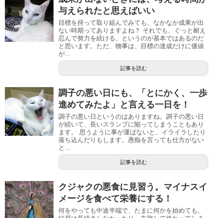
与えられたと思えばいい
目標を持って取り組んでみても、なかなか成果が出
ない時期ってありますよね？ それでも、ぐっと耐え
忍んで努力を続ける、というのが基本ではあるのだ
と思います。ただ、物事は、目標の達成だけに価値
が...
記事を読む
調子の悪い日にも、「とにかく、一歩
進めてみたよ」と言える一日を！
調子の悪い日というのはありますね。調子の悪い日
が続いて、長いスランプに陥ってしまうこともあり
ます。 思うように事が運ばないと、イライラしたり
落ち込んだりもします。愚痴を言っても仕方がない
と...
記事を読む
クジャクの悪食に見習う。マイナスイ
メージを食べて栄養にする！
何をやっても中途半端で、たまに何かを始めても、