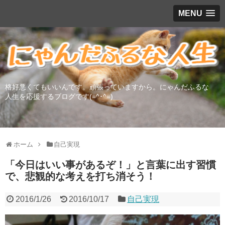
MENU
格好悪くてもいいんです。頑張っていますから。にゃんだふるな
人生を応援するブログです(=^･^=)
ホーム
自己実現
「今日はいい事があるぞ！」と言葉に出す習慣
で、悲観的な考えを打ち消そう！
2016/1/26
2016/10/17
自己実現