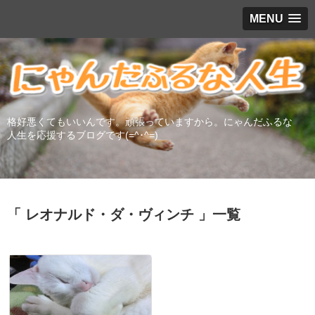
MENU
格好悪くてもいいんです。頑張っていますから。にゃんだふるな
人生を応援するブログです(=^･^=)
「 レオナルド・ダ・ヴィンチ 」一覧